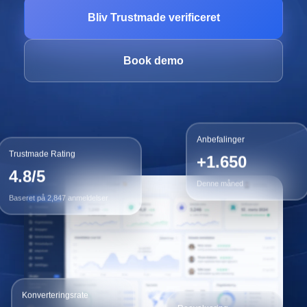
Bliv Trustmade verificeret
Book demo
Anbefalinger
Trustmade Rating
+1.650
4.8/5
Denne måned
Baseret på 2,847 anmeldelser
Konverteringsrate
+34%
Reevaluering