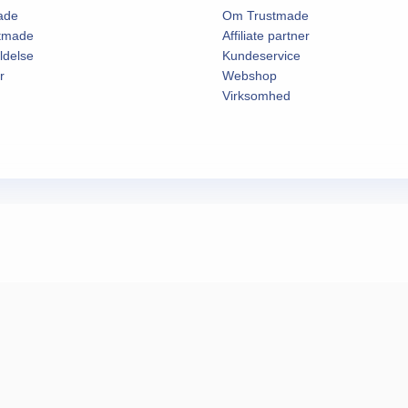
ade
Om Trustmade
stmade
Affiliate partner
ldelse
Kundeservice
r
Webshop
Virksomhed