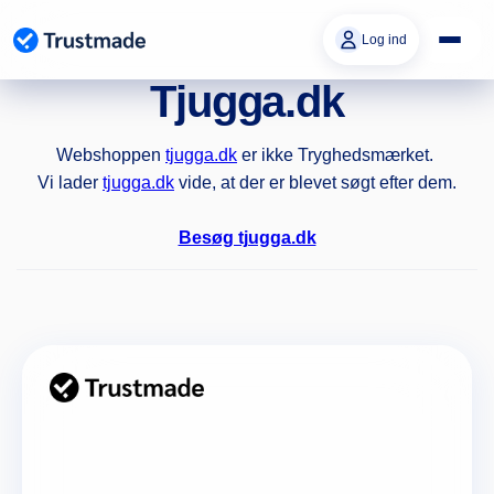
Gå til
indhold
Log ind
Tjugga.dk
Webshoppen
tjugga.dk
er ikke Tryghedsmærket.
Vi lader
tjugga.dk
vide, at der er blevet søgt efter dem.
Besøg tjugga.dk