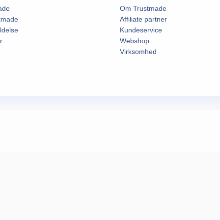
ade
Om Trustmade
stmade
Affiliate partner
ldelse
Kundeservice
r
Webshop
Virksomhed