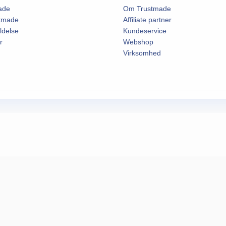
ade
Om Trustmade
stmade
Affiliate partner
ldelse
Kundeservice
r
Webshop
Virksomhed