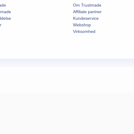
ade
Om Trustmade
stmade
Affiliate partner
ldelse
Kundeservice
r
Webshop
Virksomhed