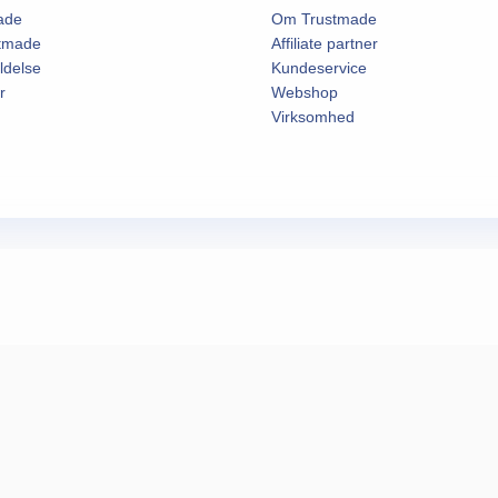
ade
Om Trustmade
stmade
Affiliate partner
ldelse
Kundeservice
r
Webshop
Virksomhed