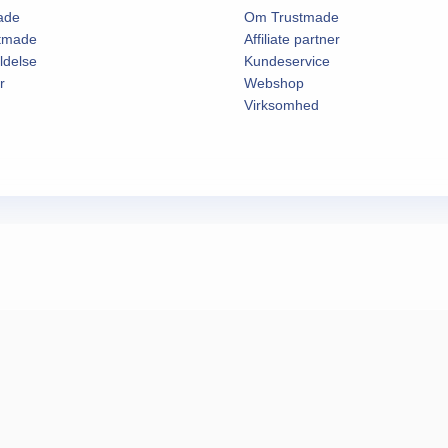
ade
Om Trustmade
stmade
Affiliate partner
ldelse
Kundeservice
r
Webshop
Virksomhed