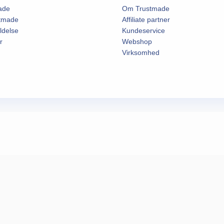
ade
Om Trustmade
stmade
Affiliate partner
ldelse
Kundeservice
r
Webshop
Virksomhed