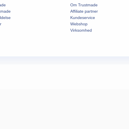
ade
Om Trustmade
stmade
Affiliate partner
ldelse
Kundeservice
r
Webshop
Virksomhed