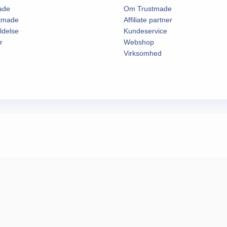
ade
Om Trustmade
stmade
Affiliate partner
ldelse
Kundeservice
r
Webshop
Virksomhed