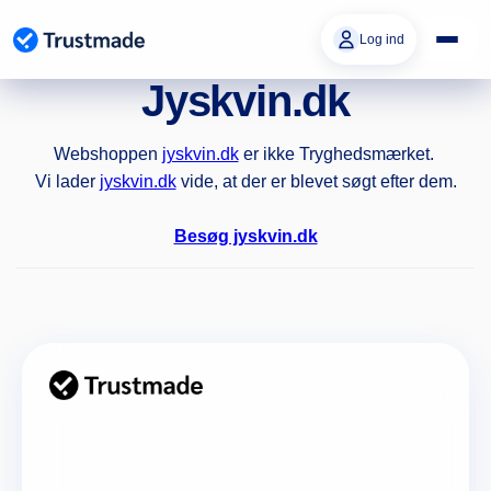
Gå til
indhold
Log ind
Jyskvin.dk
Webshoppen
jyskvin.dk
er ikke Tryghedsmærket.
Vi lader
jyskvin.dk
vide, at der er blevet søgt efter dem.
Besøg jyskvin.dk