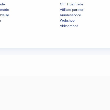
ade
Om Trustmade
stmade
Affiliate partner
ldelse
Kundeservice
r
Webshop
Virksomhed