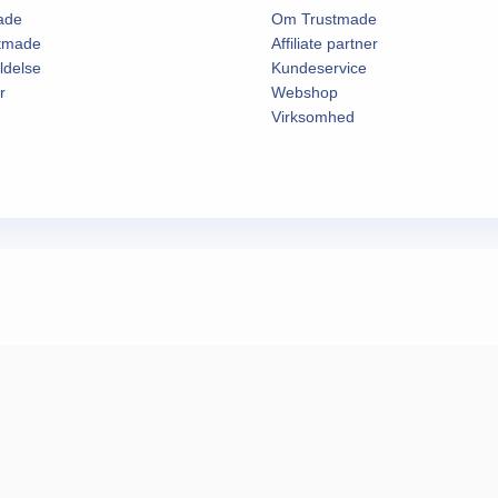
ade
Om Trustmade
stmade
Affiliate partner
ldelse
Kundeservice
r
Webshop
Virksomhed