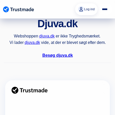
Gå til
indhold
Log ind
Djuva.dk
Webshoppen
djuva.dk
er ikke Tryghedsmærket.
Vi lader
djuva.dk
vide, at der er blevet søgt efter dem.
Besøg djuva.dk