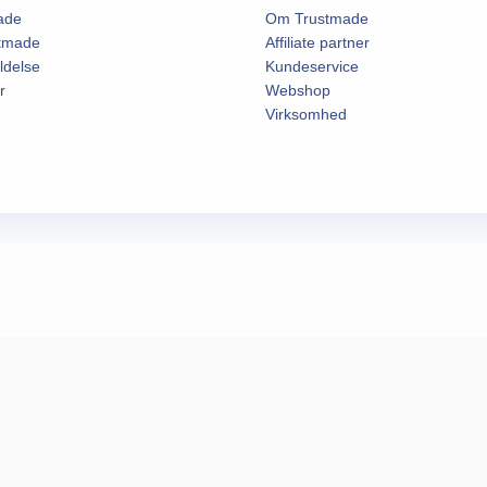
ade
Om Trustmade
stmade
Affiliate partner
ldelse
Kundeservice
r
Webshop
Virksomhed