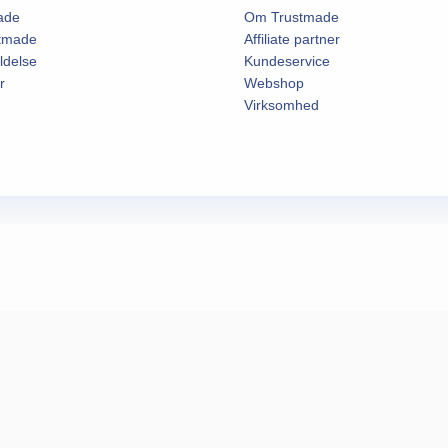
ade
Om Trustmade
stmade
Affiliate partner
ldelse
Kundeservice
r
Webshop
Virksomhed