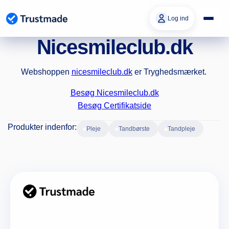
Gå til
indhold
Log ind
Nicesmileclub.dk
Webshoppen
nicesmileclub.dk
er Tryghedsmærket.
Besøg Nicesmileclub.dk
Besøg Certifikatside
Produkter indenfor:
pleje
tandbørste
tandpleje